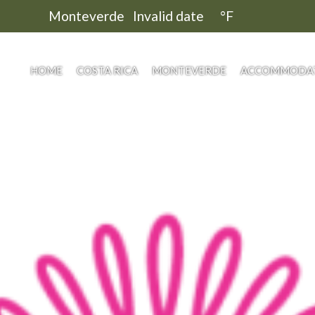
Monteverde
Invalid date
°
F
HOME
COSTA RICA
MONTEVERDE
ACCOMMODA