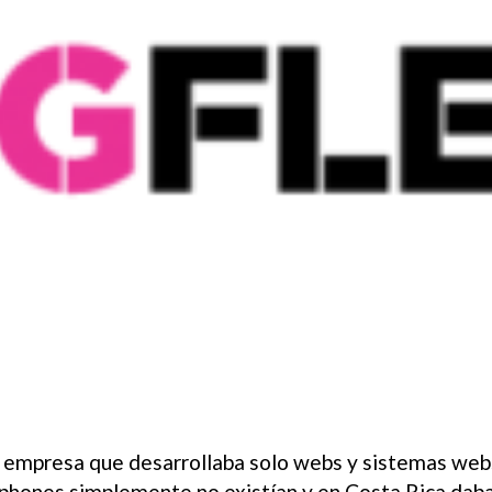
a empresa que desarrollaba solo webs y sistemas web
tphones simplemente no existían y en Costa Rica daban