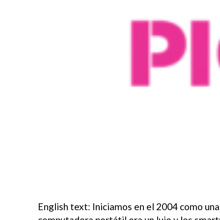
English text: Iniciamos en el 2004 como un
computadora portátil era un lujo y los smar